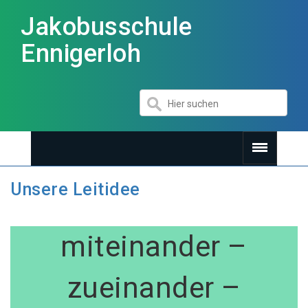
Jakobusschule
Ennigerloh
Unsere Leitidee
miteinander –
zueinander –